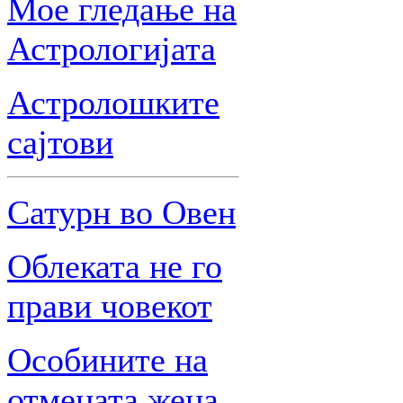
Мое гледање на
Астрологијата
Астролошките
сајтови
Сатурн во Овен
Облеката не го
прави човекот
Особините на
отмената жена