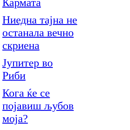
Кармата
Ниедна тајна не
останала вечно
скриена
Јупитер во
Риби
Кога ќе се
појавиш љубов
моја?