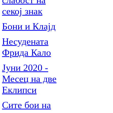
слабост на
секој знак
Бони и Клајд
Несудената
Фрида Кало
Јуни 2020 -
Месец на две
Еклипси
Сите бои на