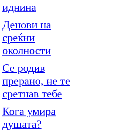
иднина
Денови на
среќни
околности
Се родив
прерано, не те
сретнав тебе
Кога умира
душата?