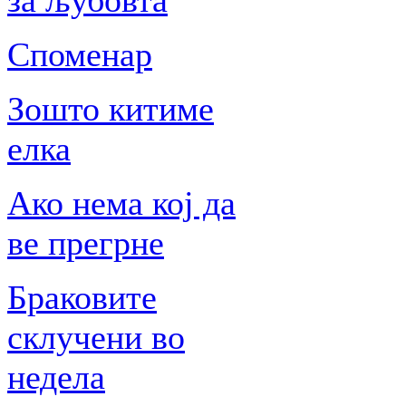
за љубовта
Споменар
Зошто китиме
елка
Ако нема кој да
ве прегрне
Браковите
склучени во
недела