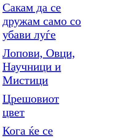
Сакам да се
дружам само со
убави луѓе
Лопови, Овци,
Научници и
Мистици
Црешовиот
цвет
Кога ќе се