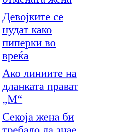
Девојките се
нудат како
пиперки во
вреќа
Ако линиите на
дланката прават
„М“
Секоја жена би
требало да знае