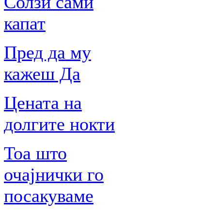
Солзи сами
капат
Пред да му
кажеш Да
Цената на
долгите нокти
Тоа што
очајнички го
посакуваме