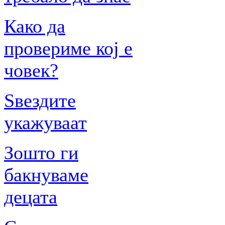
Како да
провериме кој е
човек?
Ѕвездите
укажуваат
Зошто ги
бакнуваме
децата