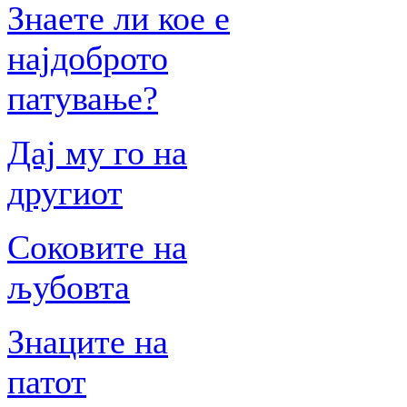
Знаете ли кое е
најдоброто
патување?
Дај му го на
другиот
Соковите на
љубовта
Знаците на
патот