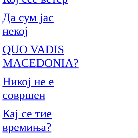
Да сум јас
некој
QUO VADIS
MACEDONIA?
Никој не е
совршен
Кај се тие
времиња?