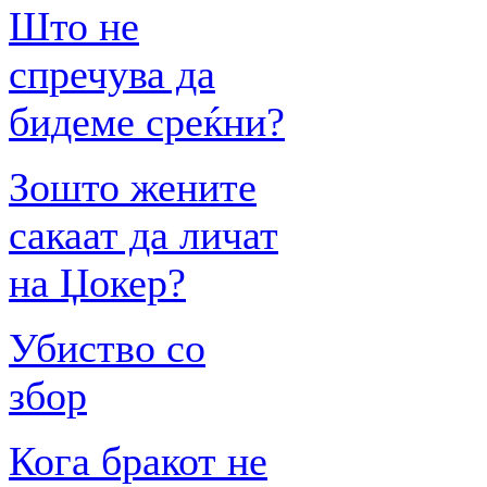
Што не
спречува да
бидеме среќни?
Зошто жените
сакаат да личат
на Џокер?
Убиство со
збор
Кога бракот не