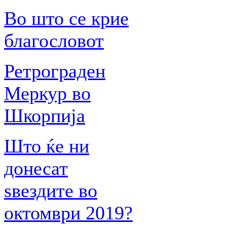
Во што се крие
благословот
Ретрограден
Меркур во
Шкорпија
Што ќе ни
донесат
ѕвездите во
октомври 2019?