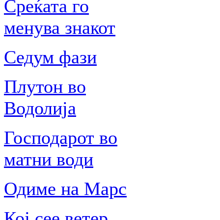
Среќата го
менува знакот
Седум фази
Плутон во
Водолија
Господарот во
матни води
Одиме на Марс
Кој сее ветер