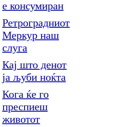
е консумиран
Ретроградниот
Меркур наш
слуга
Кај што денот
ја љуби ноќта
Кога ќе го
преспиеш
животот