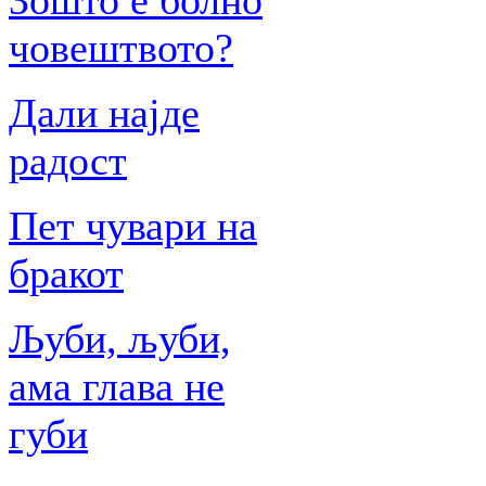
Зошто е болно
човештвото?
Дали најде
радост
Пет чувари на
бракот
Љуби, љуби,
ама глава не
губи