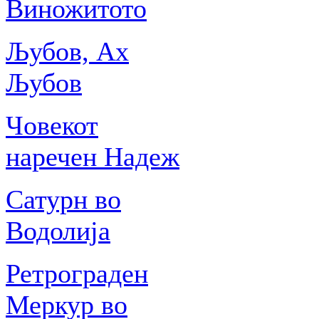
Виножитото
Љубов, Ах
Љубов
Човекот
наречен Надеж
Сатурн во
Водолија
Ретрограден
Меркур во