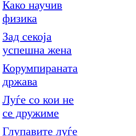
Како научив
физика
Зад секоја
успешна жена
Корумпираната
држава
Луѓе со кои не
се дружиме
Глупавите луѓе