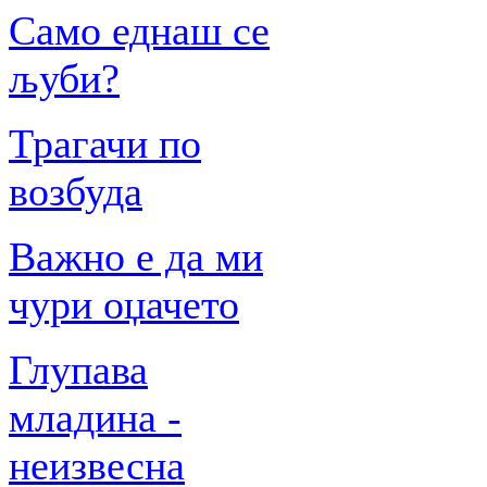
Само еднаш се
љуби?
Трагачи по
возбуда
Важно е да ми
чури оџачето
Глупава
младина -
неизвесна