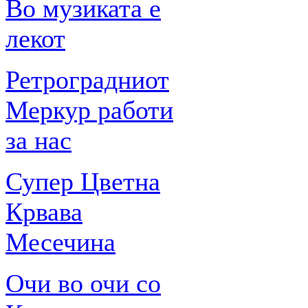
Во музиката е
лекот
Ретроградниот
Меркур работи
за нас
Супер Цветна
Крвава
Месечина
Очи во очи со