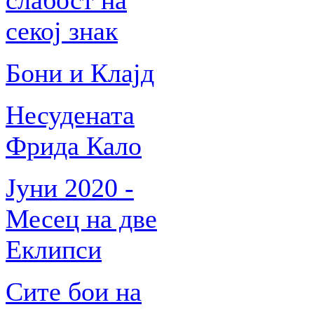
слабост на
секој знак
Бони и Клајд
Несудената
Фрида Кало
Јуни 2020 -
Месец на две
Еклипси
Сите бои на