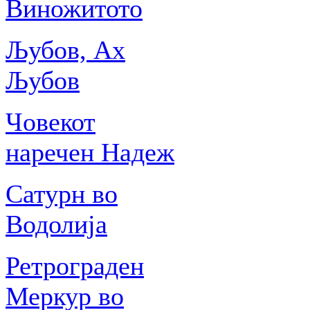
Виножитото
Љубов, Ах
Љубов
Човекот
наречен Надеж
Сатурн во
Водолија
Ретрограден
Меркур во