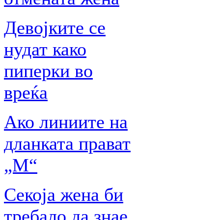
Девојките се
нудат како
пиперки во
вреќа
Ако линиите на
дланката прават
„М“
Секоја жена би
требало да знае