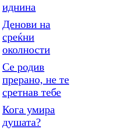
иднина
Денови на
среќни
околности
Се родив
прерано, не те
сретнав тебе
Кога умира
душата?