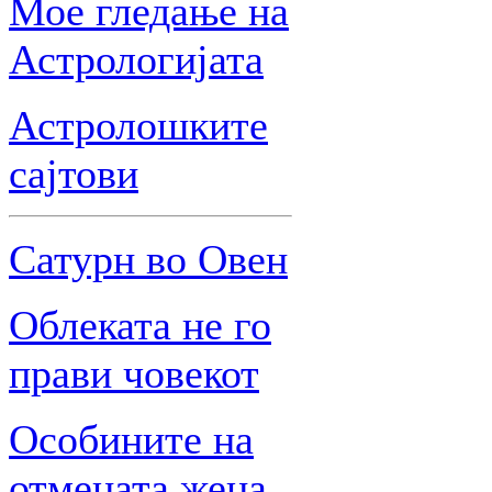
Мое гледање на
Астрологијата
Астролошките
сајтови
Сатурн во Овен
Облеката не го
прави човекот
Особините на
отмената жена