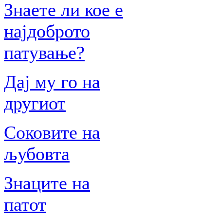
Знаете ли кое е
најдоброто
патување?
Дај му го на
другиот
Соковите на
љубовта
Знаците на
патот