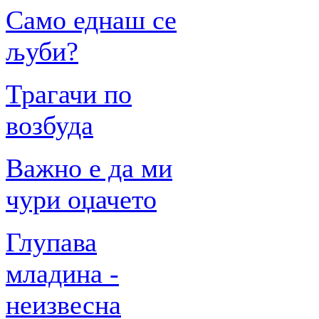
Само еднаш се
љуби?
Трагачи по
возбуда
Важно е да ми
чури оџачето
Глупава
младина -
неизвесна