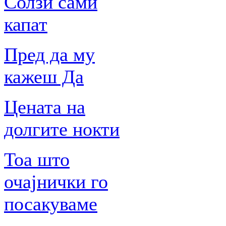
Солзи сами
капат
Пред да му
кажеш Да
Цената на
долгите нокти
Тоа што
очајнички го
посакуваме