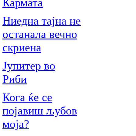
Кармата
Ниедна тајна не
останала вечно
скриена
Јупитер во
Риби
Кога ќе се
појавиш љубов
моја?