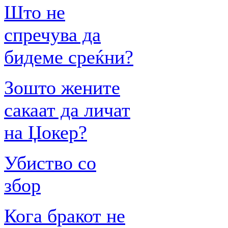
Што не
спречува да
бидеме среќни?
Зошто жените
сакаат да личат
на Џокер?
Убиство со
збор
Кога бракот не