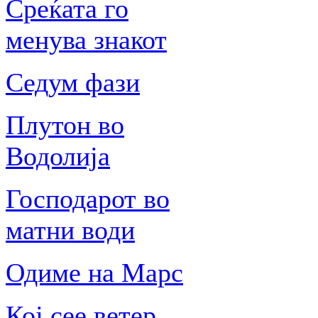
Среќата го
менува знакот
Седум фази
Плутон во
Водолија
Господарот во
матни води
Одиме на Марс
Кој сее ветер