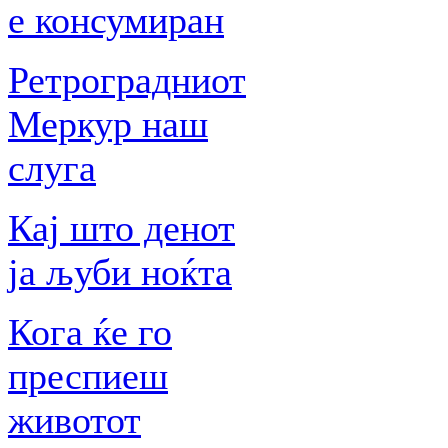
е консумиран
Ретроградниот
Меркур наш
слуга
Кај што денот
ја љуби ноќта
Кога ќе го
преспиеш
животот