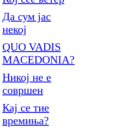
Да сум јас
некој
QUO VADIS
MACEDONIA?
Никој не е
совршен
Кај се тие
времиња?