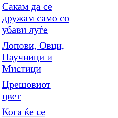
Сакам да се
дружам само со
убави луѓе
Лопови, Овци,
Научници и
Мистици
Црешовиот
цвет
Кога ќе се