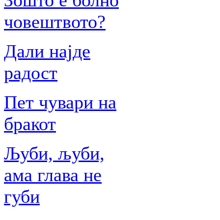
Зошто е болно
човештвото?
Дали најде
радост
Пет чувари на
бракот
Љуби, љуби,
ама глава не
губи