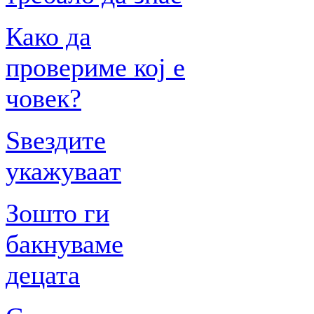
Како да
провериме кој е
човек?
Ѕвездите
укажуваат
Зошто ги
бакнуваме
децата