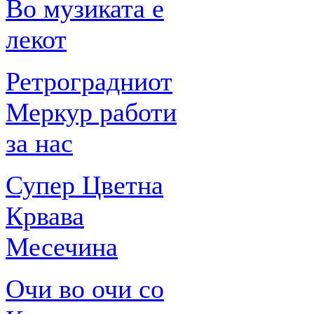
Во музиката е
лекот
Ретроградниот
Меркур работи
за нас
Супер Цветна
Крвава
Месечина
Очи во очи со