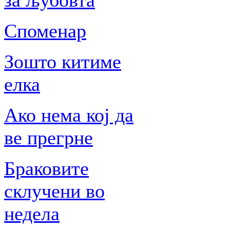
за љубовта
Споменар
Зошто китиме
елка
Ако нема кој да
ве прегрне
Браковите
склучени во
недела