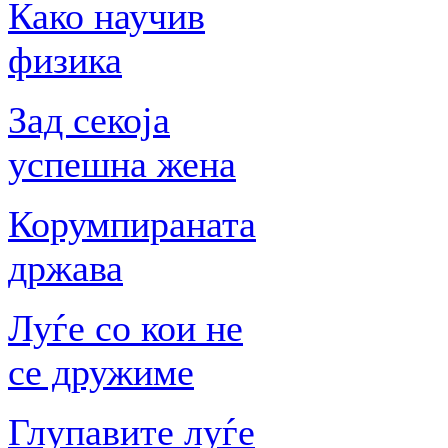
Како научив
физика
Зад секоја
успешна жена
Корумпираната
држава
Луѓе со кои не
се дружиме
Глупавите луѓе