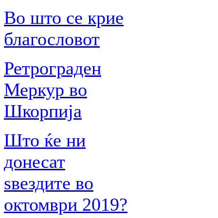
Во што се крие
благословот
Ретрограден
Меркур во
Шкорпија
Што ќе ни
донесат
ѕвездите во
октомври 2019?