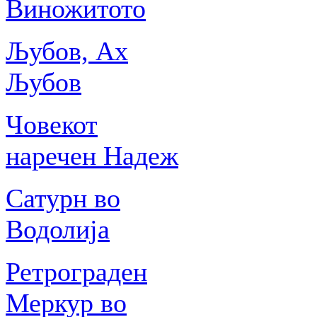
Виножитото
Љубов, Ах
Љубов
Човекот
наречен Надеж
Сатурн во
Водолија
Ретрограден
Меркур во