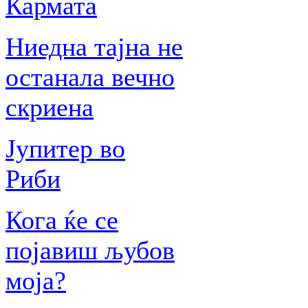
Кармата
Ниедна тајна не
останала вечно
скриена
Јупитер во
Риби
Кога ќе се
појавиш љубов
моја?