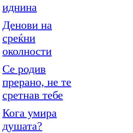
иднина
Денови на
среќни
околности
Се родив
прерано, не те
сретнав тебе
Кога умира
душата?