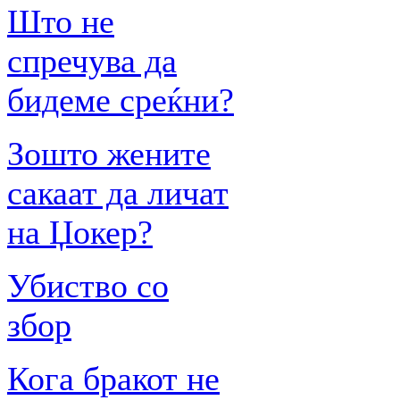
Што не
спречува да
бидеме среќни?
Зошто жените
сакаат да личат
на Џокер?
Убиство со
збор
Кога бракот не