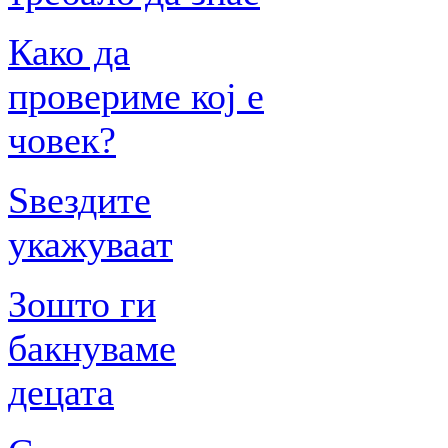
Како да
провериме кој е
човек?
Ѕвездите
укажуваат
Зошто ги
бакнуваме
децата