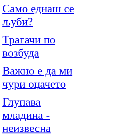
Само еднаш се
љуби?
Трагачи по
возбуда
Важно е да ми
чури оџачето
Глупава
младина -
неизвесна