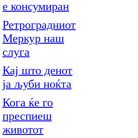
е консумиран
Ретроградниот
Меркур наш
слуга
Кај што денот
ја љуби ноќта
Кога ќе го
преспиеш
животот