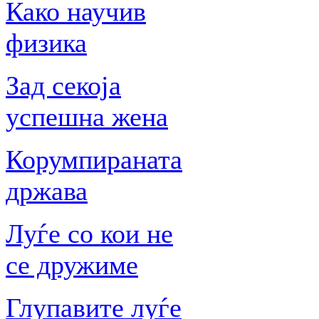
Како научив
физика
Зад секоја
успешна жена
Корумпираната
држава
Луѓе со кои не
се дружиме
Глупавите луѓе