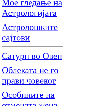
Мое гледање на
Астрологијата
Астролошките
сајтови
Сатурн во Овен
Облеката не го
прави човекот
Особините на
отмената жена