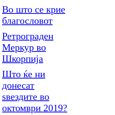
Во што се крие
благословот
Ретрограден
Меркур во
Шкорпија
Што ќе ни
донесат
ѕвездите во
октомври 2019?