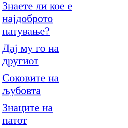
Знаете ли кое е
најдоброто
патување?
Дај му го на
другиот
Соковите на
љубовта
Знаците на
патот