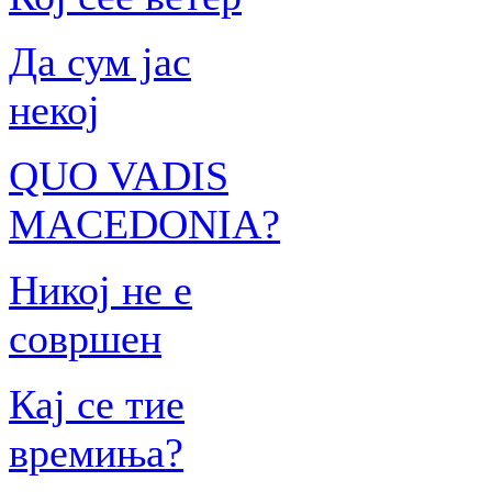
Да сум јас
некој
QUO VADIS
MACEDONIA?
Никој не е
совршен
Кај се тие
времиња?