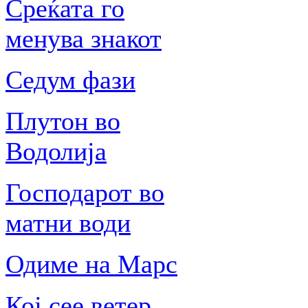
Среќата го
менува знакот
Седум фази
Плутон во
Водолија
Господарот во
матни води
Одиме на Марс
Кој сее ветер