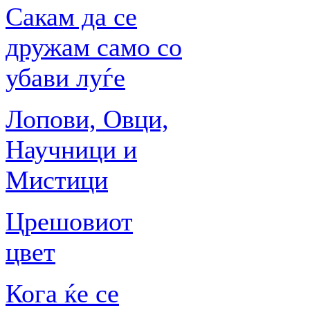
Сакам да се
дружам само со
убави луѓе
Лопови, Овци,
Научници и
Мистици
Црешовиот
цвет
Кога ќе се