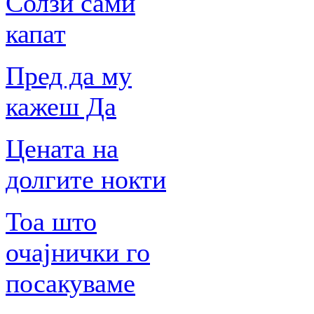
Солзи сами
капат
Пред да му
кажеш Да
Цената на
долгите нокти
Тоа што
очајнички го
посакуваме