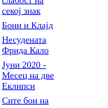
слабост на
секој знак
Бони и Клајд
Несудената
Фрида Кало
Јуни 2020 -
Месец на две
Еклипси
Сите бои на