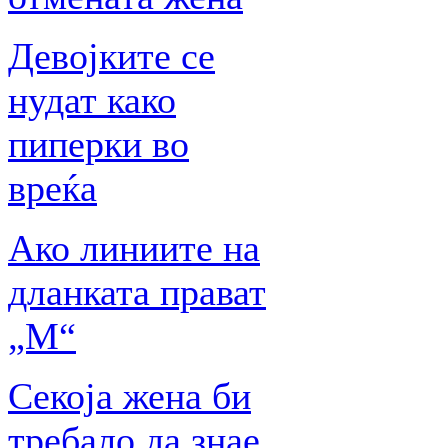
Девојките се
нудат како
пиперки во
вреќа
Ако линиите на
дланката прават
„М“
Секоја жена би
требало да знае