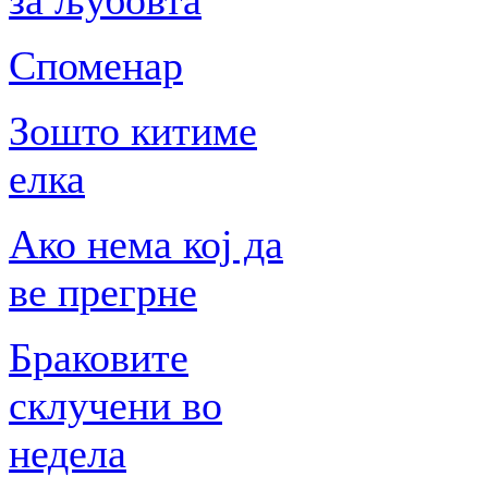
за љубовта
Споменар
Зошто китиме
елка
Ако нема кој да
ве прегрне
Браковите
склучени во
недела