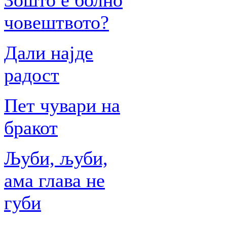
Зошто е болно
човештвото?
Дали најде
радост
Пет чувари на
бракот
Љуби, љуби,
ама глава не
губи