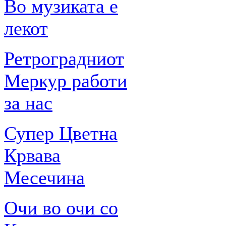
Во музиката е
лекот
Ретроградниот
Меркур работи
за нас
Супер Цветна
Крвава
Месечина
Очи во очи со