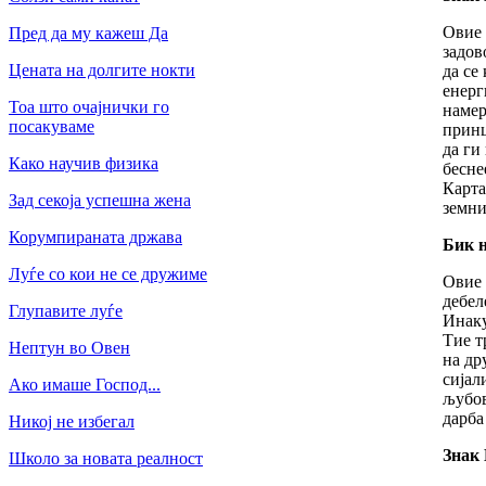
Овие 
Пред да му кажеш Да
задов
Цената на долгите нокти
да се
енерг
Тоа што очајнички го
намер
посакуваме
принц
да ги
Како научив физика
бесне
Карта
Зад секоја успешна жена
земни
Корумпираната држава
Бик н
Луѓе со кои не се дружиме
Овие 
дебел
Глупавите луѓе
Инаку
Тие т
Нептун во Овен
на др
сијал
Ако имаше Господ...
љубов
дарба
Никој не избегал
Знак 
Школо за новата реалност