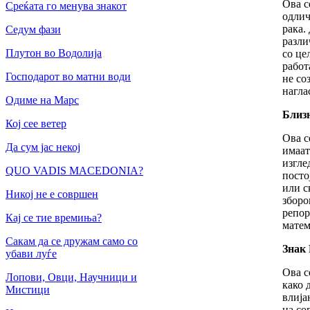
Ова с
Среќата го менува знакот
одлич
рака.
Седум фази
разли
Плутон во Водолија
со це
работ
Господарот во матни води
не со
нагла
Одиме на Марс
Близн
Кој сее ветер
Ова с
Да сум јас некој
имаат
изгле
QUO VADIS MACEDONIA?
посто
или с
Никој не е совршен
зборо
репор
Кај се тие времиња?
матем
Сакам да се дружам само со
Знак 
убави луѓе
Ова с
Лопови, Овци, Научници и
како 
Мистици
влија
на со