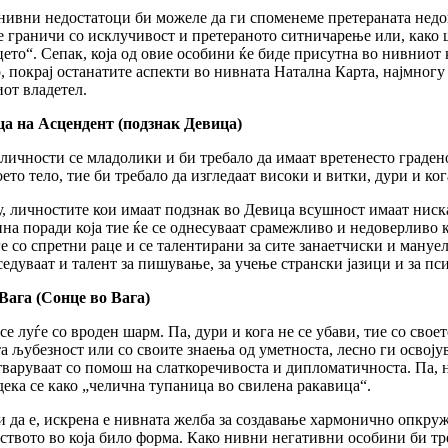
нивни недостатоци би можеле да ги споменеме претераната недо
се граничи со исклучивост и претераното ситничарење или, како 
јцето“. Сепак, која од овие особини ќе биде присутна во нивниот к
, покрај останатите аспекти во нивната Натална Карта, најмногу
от владетел.
а на Асцендент (подзнак Девица)
личности се младолики и би требало да имаат вретенесто граден
оето тело, тие би требало да изгледаат високи и витки, дури и кога
, личностите кои имаат подзнак во Девица всушност имаат ниска
на поради која тие ќе се однесуваат срамежливо и недоверливо к
ѓе со спретни раце и се талентирани за сите занаетчиски и мануе
седуваат и талент за пишување, за учење странски јазици и за пс
Вага (Сонце во Вага)
се луѓе со вроден шарм. Па, дури и кога не се убави, тие со сво
та љубезност или со своите знаења од уметноста, лесно ги освој
тваруваат со помош на слаткоречивоста и дипломатичноста. Па, не
дека се како „челична тупаница во свилена ракавица“.
и да е, искрена е нивната желба за создавање хармонично опкру
ството во која било форма. Како нивни негативни особини би тр