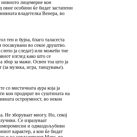
и нивното лицемерие кон
од овие особини ќе бидат застапени
 нивната владетелка Венера, во
л тен и бујна, благо таласеста
и посакувани во секое друштво.
 слепо ја следат) или можеби тие
авиот изглед како што се
а збор за мажи. Освен тоа што ја
 (за музика, игра, танцување).
 со мистичната аура која ја
сти кои продират во суштината на
нивната остроумност, во некои
. Не зборуваат многу. Но, секој
клучиви. Се изразуваат
ескомпромисни и одмаздољубиви
ниот карактер, а кои ќе бидат
он и на совладетелот Марс, во