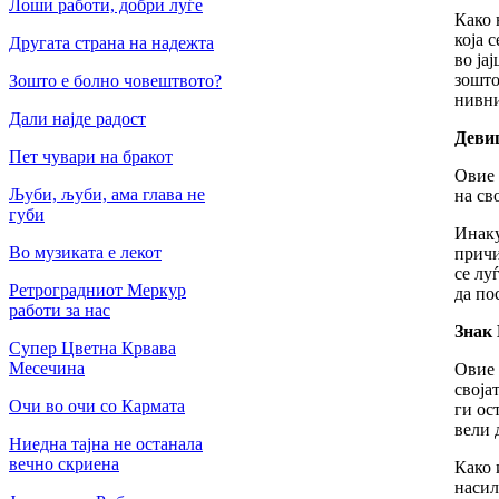
Лоши работи, добри луѓе
Како 
која 
Другата страна на надежта
во ја
зошто
Зошто е болно човештвото?
нивни
Дали најде радост
Девиц
Пет чувари на бракот
Овие 
Љуби, љуби, ама глава не
на св
губи
Инаку
Во музиката е лекот
причи
се лу
Ретроградниот Меркур
да по
работи за нас
Знак 
Супер Цветна Крвава
Месечина
Овие 
своја
Очи во очи со Кармата
ги ос
вели 
Ниедна тајна не останала
вечно скриена
Како 
насил