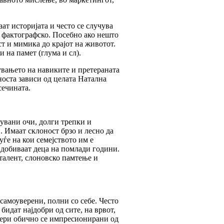
аат историјата и често се случува
 фактографско. Посебно ако нешто
ест и мимика до крајот на животот.
 на памет (глума и сл).
увањето на навиките и претераната
носта зависи од целата Натална
сечината.
кувани очи, долги трепки и
. Имаат склоност брзо и лесно да
уѓе на кои семејството им е
 добиваат деца на помлади години.
 талент, слоновско памтење и
 самоуверени, полни со себе. Често
бидат најдобри од сите, на врвот,
ктери обично се импресионирани од