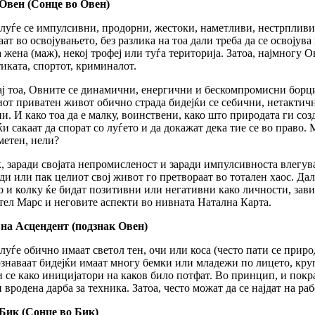
Овен (Сонце во Овен)
луѓе се импулсивни, продорни, жестоки, наметливи, нестрпливи 
ат во освојувањето, без разлика на тоа дали треба да се освојува
а жена (маж), некој трофеј или туѓа територија. Затоа, најмногу О
иката, спортот, криминалот.
ј тоа, Овните се динамични, енергични и бескомпромисни борци.
от приватен живот обично страда бидејќи се себични, нетактичн
и. И како тоа да е малку, воинствени, како што природата ги соз
ќи сакаат да спорат со луѓето и да докажат дека тие се во право. М
метен, нели?
, заради својата непромисленост и заради импулсивноста влегу
ди или пак целиот свој живот го претвораат во тотален хаос. Да
о и колку ќе бидат позитивни или негативни како личности, зав
тел Марс и неговите аспекти во нивната Натална Карта.
на Асцендент (подзнак Овен)
луѓе обично имаат светол тен, очи или коса (често пати се прир
знаваат бидејќи имаат многу бемки или младежи по лицето, круп
 се како иницијатори на каков било потфат. Во принцип, и покр
и вродена дарба за техника. Затоа, често можат да се најдат на р
Бик (Сонце во Бик)