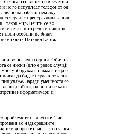
. Секогаш се во тек со времето и
т и не го испуштаат телефонот од
ралелно да работат неколку
ивност дури е препорачлива за нив,
в - таков мир. Вешти се во
стики се тоа што речиси никогаш
ие нивни особини ќе бидат
 во нивната Натална Карта.
дури и во позрели години. Обично
га се ниски (што е редок случај)
 многу зборуваат и имаат потреба
 и можат да бидат нерасположени
ци пишување. Заради умешноста со
доволно длабоко, одлични се како
о спретни информатичари и
со проблемите на другите. Тие
е промени во надворешните
жете и добро се снаоѓаат во улога
јавното мислење, во маркетингот,