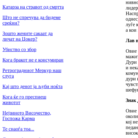
нивно
Катарза на стравот од смртта
лидер
Наспр
Што не спречува да бидеме
однес
среќни?
луѓе 
а кои
Зошто жените сакаат да
личат на Џокер?
Лав н
Убиство со збор
Овие 
мажит
Кога бракот не е консумиран
Дури 
и нек
Ретроградниот Меркур наш
комун
слуга
дури 
чувст
Кај што денот ја љуби ноќта
шефув
Кога ќе го преспиеш
Знак 
животот
Овие 
Нејзиното Височество,
околи
Госпожа Карма
кој н
педан
Те снаоѓа тоа...
висок