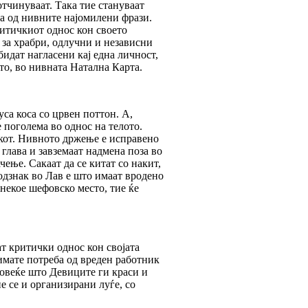
тчинуваат. Така тие стануваат
на од нивните најомилени фрази.
ритичкиот однос кон своето
 за храбри, одлучни и независни
бидат нагласени кај една личност,
то, во нивната Натална Карта.
уса коса со црвен поттон. А,
 поголема во однос на телото.
јакот. Нивното држење е исправено
 глава и завземаат надмена поза во
чење. Сакаат да се китат со накит,
подзнак во Лав е што имаат вродено
 некое шефовско место, тие ќе
т критички однос кон својата
 имате потреба од вреден работник
повеќе што Девиците ги краси и
ие се и организирани луѓе, со