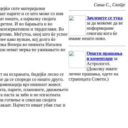
Сања С., Скопје
идејќи сите материјални
каат парите и се што може со нив
Зачленете се тука
шат ништо, а најмалку својата
за да можеме да ве
кретни. И во барањата и во
информираме
 конзервативни и тврдоглави. Во
секогаш кога ќе
ртоми. Меѓутоа, оној што ќе успее
имаме нешто ново.
ее како вулкан, кој долго ќе
телка Венера во нивната Натална
 кои немат мерка во уживањето во
Општи прашања
и коментари
за
Астрологот.
(Доколку имате
лични прашања, одете на
т на исхраната, бидејќи лесно се
страницата Совети.)
же да се спореди со ништо друго.
 доминација врз нивниот живот.
овта, парите, плановите, движењето
 паста за заби и не изгасената
за готвење и секогаш својата
акаат. Најчесто имаат убав глас и