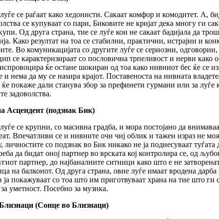
луѓе се раѓаат како хедонисти. Сакаат комфор и комодитет. А, б
олства се купуваат со пари, Биковите не кријат дека многу ги са
 купи. Од друга страна, тие се луѓе кои не сакаат бадијала да тро
ија. Како резултат на тоа се стабилни, практични, истрајни и кон
ите. Во комуникацијата со другите луѓе се сериозни, одговорни,
ип се карактеризираат со пословична трпеливост и нерви како о
 испровоцира ќе остане шокиран од тоа како нивниот бес ќе се изл
е и нема да му се наѕира крајот. Поставеноста на нивната владе
 ќе покаже дали станува збор за префинети гурмани или за луѓе
те задоволства.
а Асцендент (подзнак Бик)
луѓе се крупни, со масивна градба, и мора постојано да внимаваа
еат. Впечатливи се и нивните очи чиј облик и тажен израз не мо
, личностите со подзнак во Бик никако не ја поднесуваат туѓата
реба да бидат оној партнер во врската кој контролира се, од љуб
угиот партнер, до најбаналните ситници како што е не затворената
ица на балконот. Од друга страна, овие луѓе имаат вродена дарба 
 ја покажуваат со тоа што им приготвуваат храна на тие што ги с
 за уметност. Посебно за музика.
Близнаци (Сонце во Близнаци)