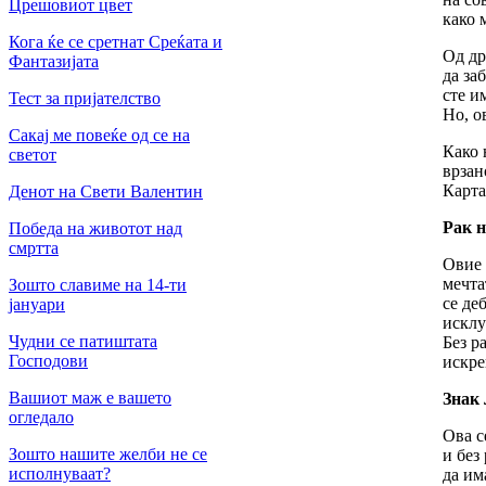
Црешовиот цвет
како 
Кога ќе се сретнат Среќата и
Од др
Фантазијата
да за
сте и
Тест за пријателство
Но, о
Сакај ме повеќе од се на
Како 
светот
врзан
Карта
Денот на Свети Валентин
Рак н
Победа на животот над
смртта
Овие 
мечта
Зошто славиме на 14-ти
се де
јануари
исклу
Чудни се патиштата
Без р
Господови
искре
Вашиот маж е вашето
Знак 
огледало
Ова с
Зошто нашите желби не се
и без
исполнуваат?
да им