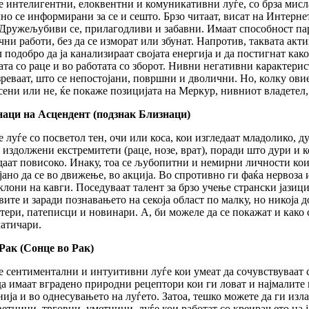
е интелигентни, елоквентни и комуникативни луѓе, со брза мисла
но се информирани за се и сешто. Брзо читаат, висат на Интерне
 Дружељубиви се, прилагодливи и забавни. Имаат способност па
чни работи, без да се изморат или збунат. Напротив, таквата акт
л подобро да ја канализираат својата енергија и да постигнат како
ата со раце и во работата со зборот. Нивни негативни карактери
зреваат, што се непостојани, површни и дволични. Но, колку ов
сени или не, ќе покаже позицијата на Меркур, нивниот владетел,
аци на Асцендент (подзнак Близнаци)
е луѓе со посветол тен, очи или коса, кои изгледаат младолико, 
 издолжени екстремитети (раце, нозе, врат), поради што дури и ко
даат повисоко. Инаку, тоа се љубопитни и немирни личности кои
јано да се во движење, во акција. Во спротивно ги фаќа нервоза
клони на кавги. Поседуваат талент за брзо учење странски јази
вите и заради познавањето на секоја област по малку, но никоја 
тери, патеписци и новинари. А, би можеле да се покажат и как
атичари.
Рак (Сонце во Рак)
е сентиментални и интуитивни луѓе кои умеат да сочувствуваат 
да имаат вградено природни рецептори кои ги ловат и најмалит
нија и во однесувањето на луѓето. Затоа, тешко можете да ги изла
ветници, трговци, уметници, луѓе кои работат со креирањето на 