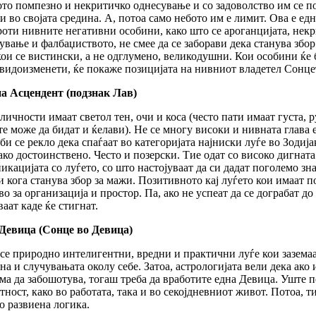
то помпезно и некритичко однесување и со задоволство им се по
и во својата средина. А, потоа само небото им е лимит. Ова е ед
оти нивните негативни особини, како што се ароганцијата, нек
ување и фалбаџиството, не смее да се заборави дека станува збор
кои се вистински, а не одглумено, великодушни. Кои особини ќе 
 видоизменети, ќе покаже позицијата на нивниот владетел Сонце
а Асцендент (подзнак Лав)
личности имаат светол тен, очи и коса (често пати имаат густа, р
е може да бидат и ќелави). Не се многу високи и нивната глава е
би се рекло дека спаѓаат во категоријата најниски луѓе во Зоди
ако достоинствено. Често и позерски. Тие одат со високо дигната
икацијата со луѓето, со што настојуваат да си дадат поголемо зна
и кога станува збор за мажи. Позитивното кај луѓето кои имаат 
во за организација и простор. Па, ако не успеат да се дограбат до
аат каде ќе стигнат.
Девица (Сонце во Девица)
се природно интелигентни, вредни и практични луѓе кои заземаа
на и случувањата околу себе. Затоа, астрологијата вели дека ако
ема да забошотува, тогаш треба да вработите една Девица. Уште 
тност, како во работата, така и во секојдневниот живот. Потоа, т
о развиена логика.