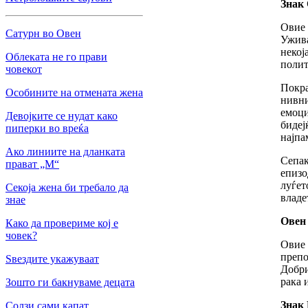
Знак 
Овие 
Сатурн во Овен
Ужива
некој
Облеката не го прави
полит
човекот
Покра
Особините на отмената жена
нивни
емоци
Девојките се нудат како
бидеј
пиперки во вреќа
најпа
Ако линиите на дланката
Сепак
прават „М“
епизо
луѓет
Секоја жена би требало да
владе
знае
Овен 
Како да провериме кој е
човек?
Овие 
препо
Ѕвездите укажуваат
Добри
рака 
Зошто ги бакнуваме децата
Знак 
Солзи сами капат