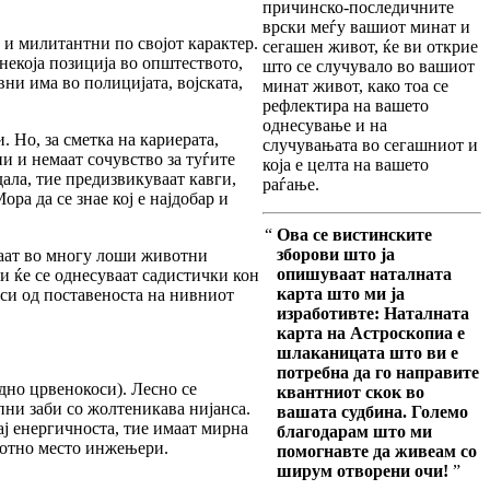
причинско-последичните
врски меѓу вашиот минат и
и милитантни по својот карактер.
сегашен живот, ќе ви открие
 некоја позиција во општеството,
што се случувало во вашиот
вни има во полицијата, војската,
минат живот, како тоа се
рефлектира на вашето
однесување и на
 Но, за сметка на кариерата,
случувањата во сегашниот и
и и немаат сочувство за туѓите
која е целта на вашето
дала, тие предизвикуваат кавги,
раѓање.
ора да се знае кој е најдобар и
“
Ова се вистинските
зборови што ја
ваат во многу лоши животни
опишуваат наталната
ли ќе се однесуваат садистички кон
карта што ми ја
иси од поставеноста на нивниот
изработивте:
Наталната
карта на Астроскопиа е
шлаканицата што ви е
потребна да го направите
одно црвенокоси). Лесно се
квантниот скок во
ни заби со жолтеникава нијанса.
вашата судбина.
Големо
ај енергичноста, тие имаат мирна
благодарам што ми
аботно место инжењери.
помогнавте да живеам со
ширум отворени очи!
”