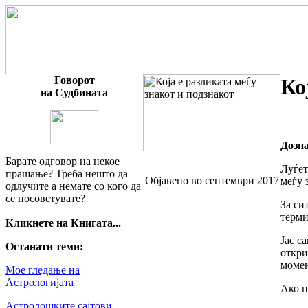
Говорот
Ко
на Судбината
Дозна
Барате одговор на некое
Луѓет
прашање? Треба нешто да
Објавено во септември 2017
меѓу 
одлучите а немате со кого да
се посоветувате?
За си
терми
Кликнете на Книгата...
Јас с
Останати теми:
откри
момен
Мое гледање на
Астрологијата
Ако п
Астролошките сајтови