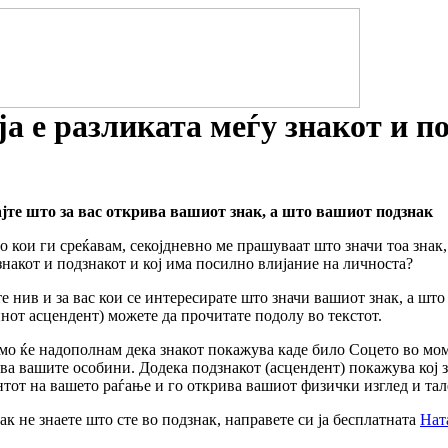
ја е разликата меѓу знакот и п
јте што за вас открива вашиот знак, а што вашиот подзнак
о кои ги среќавам, секојдневно ме прашуваат што значи тоа знак,
знакот и подзнакот и кој има посилно влијание на личноста?
те нив и за вас кои се интересирате што значи вашиот знак, а шт
нот асцендент) можете да прочитате подолу во текстот.
амо ќе надополнам дека знакот покажува каде било Соцето во мом
ва вашите особини. Додека подзнакот (асцендент) покажува кој з
тот на вашето раѓање и го открива вашиот физички изглед и тал
ак не знаете што сте во подзнак, направете си ја бесплатната
Нат