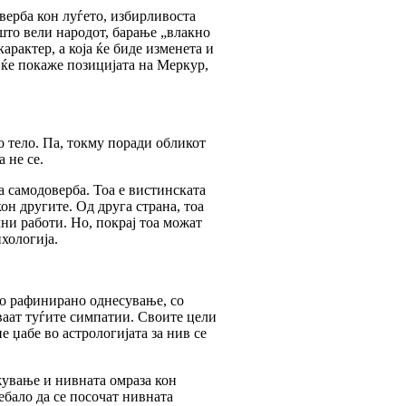
верба кон луѓето, избирливоста
што вели народот, барање „влакно
арактер, а која ќе биде изменета и
 ќе покаже позицијата на Меркур,
о тело. Па, токму поради обликот
 не се.
 самодоверба. Тоа е вистинската
он другите. Од друга страна, тоа
лни работи. Но, покрај тоа можат
ихологија.
ето рафинирано однесување, со
уваат туѓите симпатии. Своите цели
 џабе во астрологијата за нив се
жување и нивната омраза кон
ебало да се посочат нивната