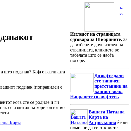
одзнакот
Изгледот на страницата
одговара за Шкорпиите.
За
да изберете друг изглед на
страницата, кликнете во
табелата што се наоѓа
погоре.
 а што подзнак? Која е разликата
Дознајте дали
сте типичен
претставник на
о вашиот подзнак (поправилен е
вашиот знак.
Направете го овој тест.
ентот кога сте се родиле и ги
нак се издигал на хоризонтот во
Вашата Натална
енти.
Карта на
Астроскопиа
ќе ви
ална Карта
.
помогне да ги откриете