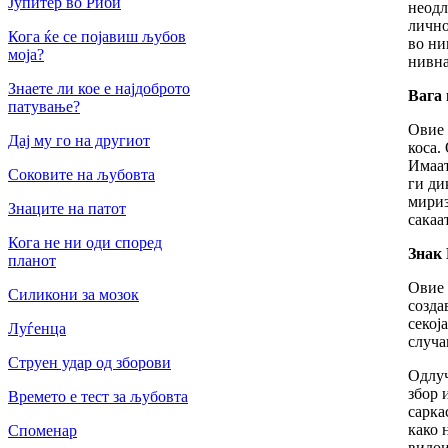
Јупитер во Риби
неодл
лично
Кога ќе се појавиш љубов
во ни
моја?
нивна
Знаете ли кое е најдоброто
Вага 
патување?
Овие 
Дај му го на другиот
коса.
Имаат
Соковите на љубовта
ги ди
мириз
Знаците на патот
сакаа
Кога не ни оди според
Знак
планот
Овие 
Силикони за мозок
созда
секој
Луѓенца
случа
Струен удар од зборови
Одлуч
збор 
Времето е тест за љубовта
сарка
како 
Споменар
видои