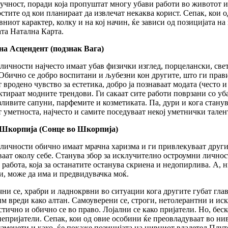
учност, поради која пропуштат многу убави работи во животот 
стите од кои планираат да извлечат некаква корист. Сепак, кои 
вниот карактер, колку и на кој начин, ќе зависи од позицијата на
та Натална Карта.
на Асцендент (подзнак Вага)
личности најчесто имаат убав физички изглед, порцелански, свето
 Обично се добро воспитани и љубезни кон другите, што ги прав
 вродено чувство за естетика, добро ја познаваат модата (често и
ктираат модните трендови. Ги сакаат сите работи поврзани со уб
ливите сапуни, парфемите и козметиката. Па, дури и кога станув
т уметноста, најчесто и самите поседуваат некој уметнички талент
 Шкорпија (Сонце во Шкорпија)
личности обично имаат мрачна харизма и ги привлекуваат другите
ваат околу себе. Станува збор за исклучително остроумни лично
а работа, која за останатите останува скриена и недопирлива. А, 
и, може да има и предвидувачка моќ.
ни се, храбри и ладнокрвни во ситуации кога другите губат глава
им вреди како алтан. Самоуверени се, строги, нетолерантни и ис
стично и обично се во право. Лојални се како пријатели. Но, б
непријатели. Сепак, кои од овие особини ќе преовладуваат во нив
зменети и како, ќе покаже позицијата на нивниот владетел Плут