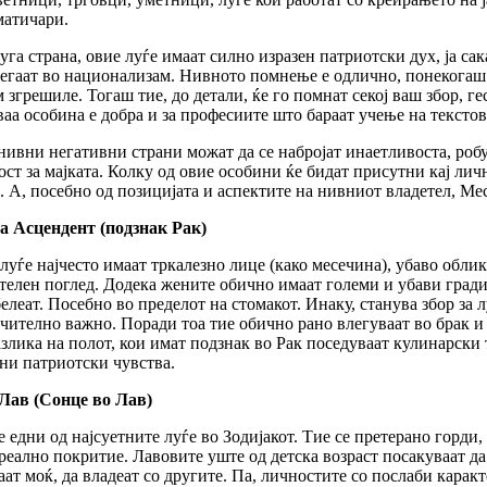
матичари.
уга страна, овие луѓе имаат силно изразен патриотски дух, ја сак
бегаат во национализам. Нивното помнење е одлично, понекогаш
м згрешиле. Тогаш тие, до детали, ќе го помнат секој ваш збор, г
ваа особина е добра и за професиите што бараат учење на текстови
нивни негативни страни можат да се набројат инаетливоста, роб
ост за мајката. Колку од овие особини ќе бидат присутни кај лич
. А, посебно од позицијата и аспектите на нивниот владетел, Ме
а Асцендент (подзнак Рак)
луѓе најчесто имаат тркалезно лице (како месечина), убаво обли
телен поглед. Додека жените обично имаат големи и убави гради
белеат. Посебно во пределот на стомакот. Инаку, станува збор за л
чително важно. Поради тоа тие обично рано влегуваат во брак и
азлика на полот, кои имат подзнак во Рак поседуваат кулинарски
ни патриотски чувства.
Лав (Сонце во Лав)
е едни од најсуетните луѓе во Зодијакот. Тие се претерано горди,
 реално покритие. Лавовите уште од детска возраст посакуваат да 
аат моќ, да владеат со другите. Па, личностите со послаби кара