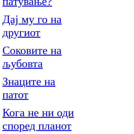
патување?
Дај му го на
другиот
Соковите на
љубовта
Знаците на
патот
Кога не ни оди
според планот