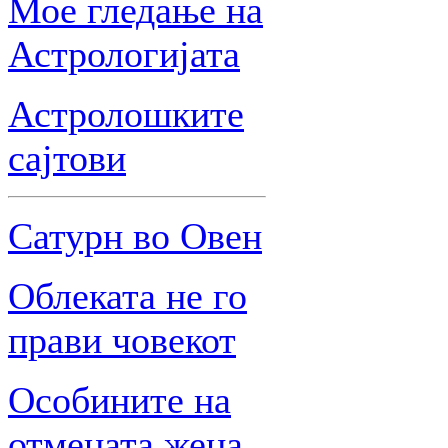
Мое гледање на
Астрологијата
Астролошките
сајтови
Сатурн во Овен
Облеката не го
прави човекот
Особините на
отмената жена