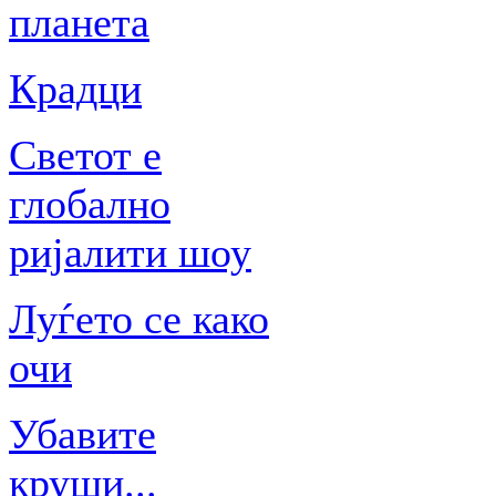
планета
Крадци
Светот е
глобално
ријалити шоу
Луѓето се како
очи
Убавите
круши...