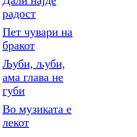
Дали најде
радост
Пет чувари на
бракот
Љуби, љуби,
ама глава не
губи
Во музиката е
лекот