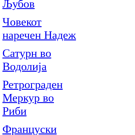
Љубов
Човекот
наречен Надеж
Сатурн во
Водолија
Ретрограден
Меркур во
Риби
Француски