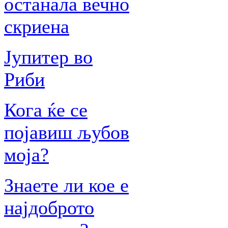
останала вечно
скриена
Јупитер во
Риби
Кога ќе се
појавиш љубов
моја?
Знаете ли кое е
најдоброто