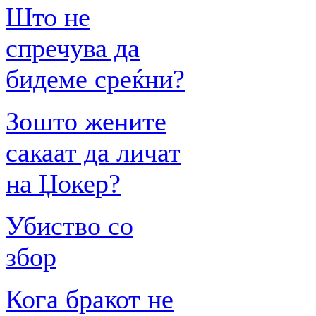
Што не
спречува да
бидеме среќни?
Зошто жените
сакаат да личат
на Џокер?
Убиство со
збор
Кога бракот не