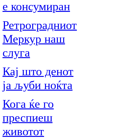
е консумиран
Ретроградниот
Меркур наш
слуга
Кај што денот
ја љуби ноќта
Кога ќе го
преспиеш
животот