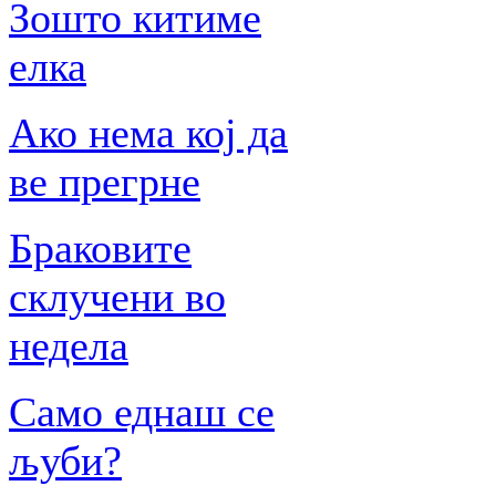
Зошто китиме
елка
Ако нема кој да
ве прегрне
Браковите
склучени во
недела
Само еднаш се
љуби?