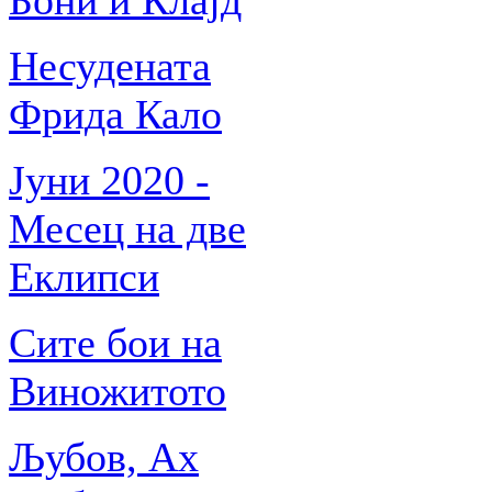
Бони и Клајд
Несудената
Фрида Кало
Јуни 2020 -
Месец на две
Еклипси
Сите бои на
Виножитото
Љубов, Ах