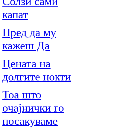
Солзи сами
капат
Пред да му
кажеш Да
Цената на
долгите нокти
Тоа што
очајнички го
посакуваме