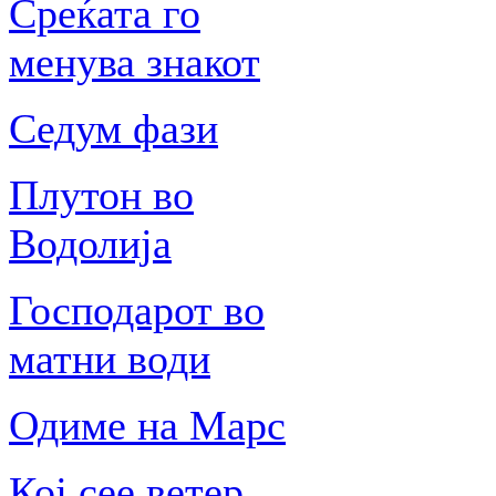
Среќата го
менува знакот
Седум фази
Плутон во
Водолија
Господарот во
матни води
Одиме на Марс
Кој сее ветер