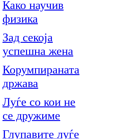
Како научив
физика
Зад секоја
успешна жена
Корумпираната
држава
Луѓе со кои не
се дружиме
Глупавите луѓе