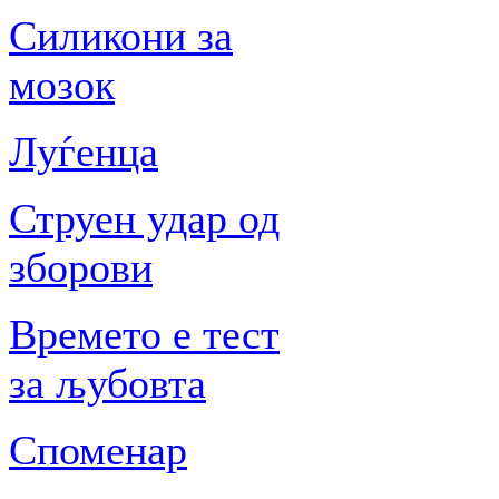
Силикони за
мозок
Луѓенца
Струен удар од
зборови
Времето е тест
за љубовта
Споменар