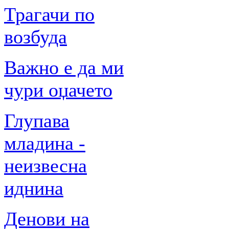
Трагачи по
возбуда
Важно е да ми
чури оџачето
Глупава
младина -
неизвесна
иднина
Денови на