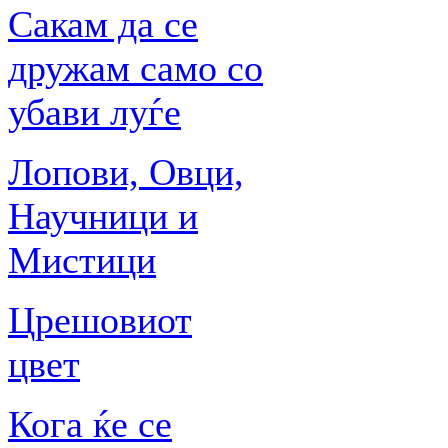
Сакам да се
дружам само со
убави луѓе
Лопови, Овци,
Научници и
Мистици
Црешовиот
цвет
Кога ќе се