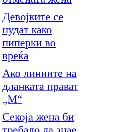
Девојките се
нудат како
пиперки во
вреќа
Ако линиите на
дланката прават
„М“
Секоја жена би
требало да знае