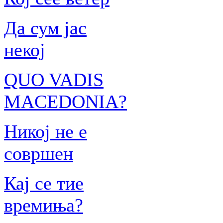
Да сум јас
некој
QUO VADIS
MACEDONIA?
Никој не е
совршен
Кај се тие
времиња?