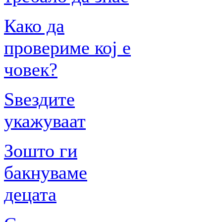
Како да
провериме кој е
човек?
Ѕвездите
укажуваат
Зошто ги
бакнуваме
децата