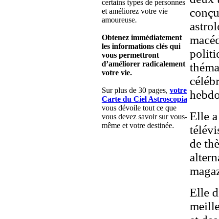
certains types de personnes
conçu
et améliorez votre vie
amoureuse.
astro
Obtenez immédiatement
macéd
les informations clés qui
polit
vous permettront
d’améliorer radicalement
théma
votre vie.
céléb
Sur plus de 30 pages,
votre
hebdo
Carte du Ciel Astroscopia
vous dévoile tout ce que
Elle 
vous devez savoir sur vous-
même et votre destinée.
télévi
de thè
altern
magaz
Elle d
meill